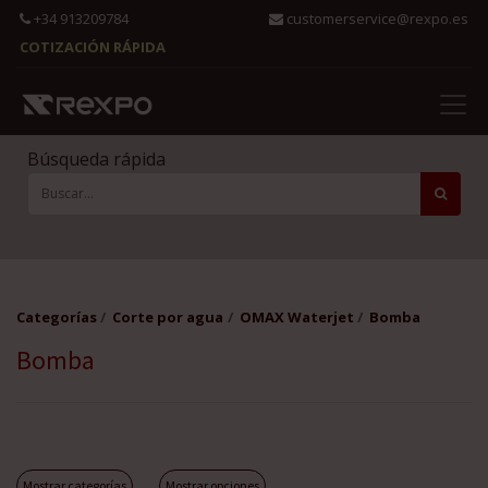
+34 913209784
customerservice@rexpo.es
COTIZACIÓN RÁPIDA
Búsqueda rápida
Categorías
Corte por agua
OMAX Waterjet
Bomba
Bomba
Mostrar categorías
Mostrar opciones