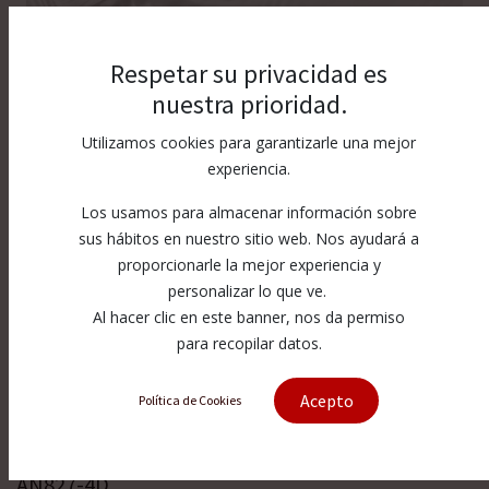
Respetar su privacidad es
nuestra prioridad.
Utilizamos cookies para garantizarle una mejor
experiencia.
Los usamos para almacenar información sobre
sus hábitos en nuestro sitio web. Nos ayudará a
proporcionarle la mejor experiencia y
personalizar lo que ve.
Al hacer clic en este banner, nos da permiso
para recopilar datos.
[AN827-4D] An Fittings AN827-4D
Acepto
Política de Cookies
Cross
AN827-4D