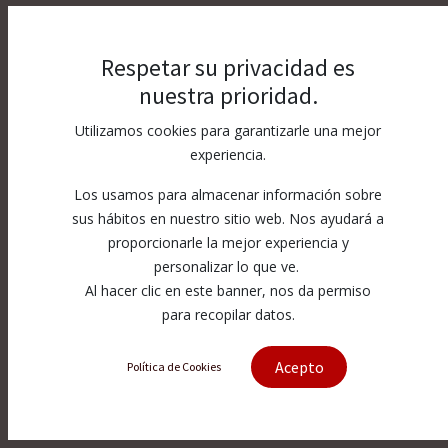
aceptación tácita y sin reservas de todas las estipulaciones del
presente aviso legal, teniendo la misma validez y eficacia que
cualquier contrato celebrado por escrito y firmado.
Respetar su privacidad es
nuestra prioridad.
Su observancia y cumplimiento serán exigibles respecto de
cualquier persona que acceda, navegue o utilice el Sitio Web. Si
Utilizamos cookies para garantizarle una mejor
usted no está de acuerdo con las condiciones expuestas, no
experiencia.
acceda, navegue o utilice los mismos.
Los usamos para almacenar información sobre
sus hábitos en nuestro sitio web. Nos ayudará a
1. Identificación
proporcionarle la mejor experiencia y
Titular: REXPO IMPORTACIÓN EXPORTACIÓN, S.L. (De ahora en
personalizar lo que ve.
adelante “REXPO”)
Al hacer clic en este banner, nos da permiso
Domicilio social:
C/ Albasanz 72 1º07
. 28037 - Madrid
para recopilar datos.
C.I.F.:
ESB84582451
Acepto
Política de Cookies
E-mail: administracion@rexpo.com
2. Objeto