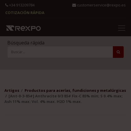
+34 913209784
customerservice@rexpo.es
COTIZACIÓN RÁPIDA
Búsqueda rápida
Artigos
Productos para acerías, fundiciones y metalúrgicas
[Ant-0-3-85#] Anthracite 0/3 85# Fix-C 85% min; S 0.4% max;
Ash 11% max; Vol. 4% max. H2O 1% max.