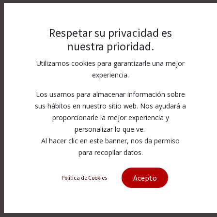
Respetar su privacidad es
nuestra prioridad.
Utilizamos cookies para garantizarle una mejor
experiencia.
Los usamos para almacenar información sobre
sus hábitos en nuestro sitio web. Nos ayudará a
proporcionarle la mejor experiencia y
personalizar lo que ve.
Al hacer clic en este banner, nos da permiso
para recopilar datos.
Acepto
Política de Cookies
[D2717AA-00] ATTREZZO SETT.
TASTA 5AX WJ