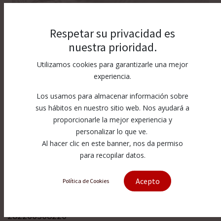
Respetar su privacidad es
nuestra prioridad.
Utilizamos cookies para garantizarle una mejor
experiencia.
Los usamos para almacenar información sobre
sus hábitos en nuestro sitio web. Nos ayudará a
proporcionarle la mejor experiencia y
personalizar lo que ve.
Al hacer clic en este banner, nos da permiso
para recopilar datos.
[282266368226] BAKTH RC Batería
Acepto
Política de Cookies
Recargable NiMH 7.2V 40
282266368226