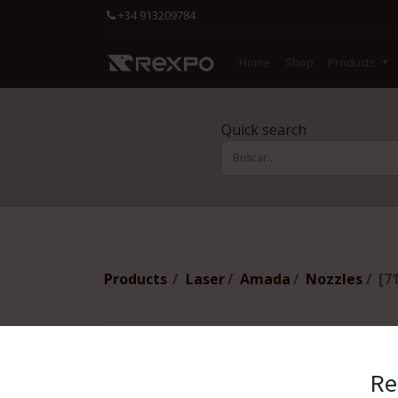
+34 913209784
Home
Shop
Products
Quick search
Products
Laser
Amada
Nozzles
[7
Re