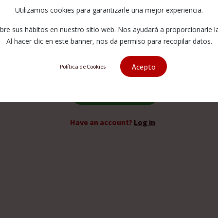
D4.0 mm CP
Utilizamos cookies para garantizarle una mejor experiencia.
e sus hábitos en nuestro sitio web. Nos ayudará a proporcionarle la 
71712336
Al hacer clic en este banner, nos da permiso para recopilar datos.
Acepto
Política de Cookies
Request quotation
Have an account?
Log in