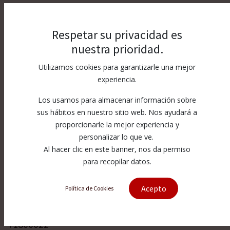
Respetar su privacidad es
nuestra prioridad.
Utilizamos cookies para garantizarle una mejor
experiencia.
Los usamos para almacenar información sobre
sus hábitos en nuestro sitio web. Nos ayudará a
proporcionarle la mejor experiencia y
personalizar lo que ve.
Al hacer clic en este banner, nos da permiso
para recopilar datos.
[71800022] Amada® - Mitsubishi®
Acepto
Política de Cookies
Nozzle Ø 3.5
71800022