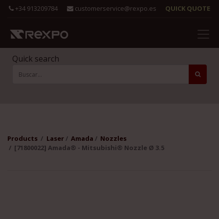
+34 913209784
customerservice@rexpo.es
QUICK QUOTE
Quick search
Products
Laser
Amada
Nozzles
[71800022] Amada® - Mitsubishi® Nozzle Ø 3.5