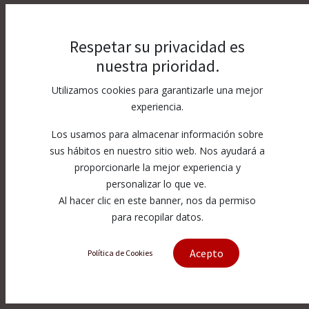
Respetar su privacidad es
nuestra prioridad.
Utilizamos cookies para garantizarle una mejor
experiencia.
Los usamos para almacenar información sobre
sus hábitos en nuestro sitio web. Nos ayudará a
proporcionarle la mejor experiencia y
personalizar lo que ve.
Al hacer clic en este banner, nos da permiso
para recopilar datos.
Acepto
Política de Cookies
[007259-1] 60K 3/8" Elbow 4.2" X
3.94"