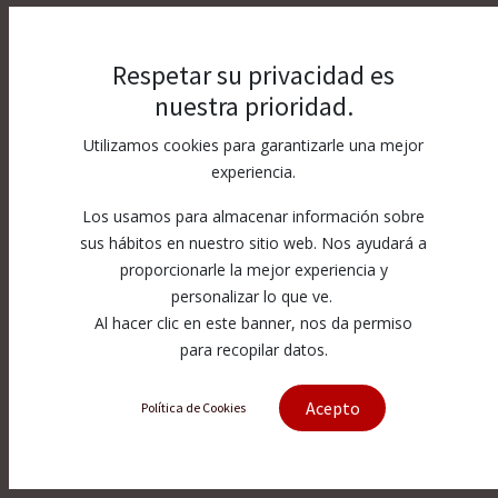
Respetar su privacidad es
nuestra prioridad.
Utilizamos cookies para garantizarle una mejor
experiencia.
Los usamos para almacenar información sobre
sus hábitos en nuestro sitio web. Nos ayudará a
proporcionarle la mejor experiencia y
personalizar lo que ve.
Al hacer clic en este banner, nos da permiso
para recopilar datos.
Acepto
Política de Cookies
[012573-1] 60K High-Pressure
Tubing 1/4" OD; STD