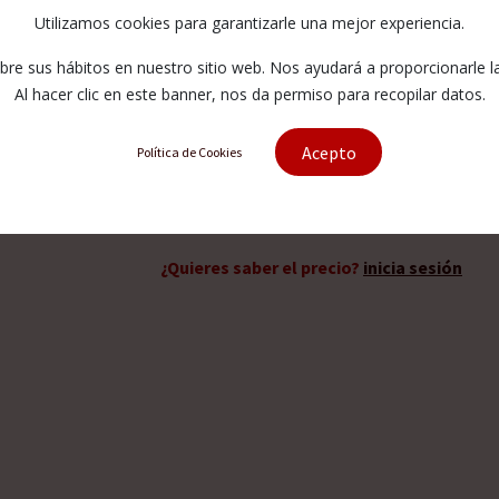
Utilizamos cookies para garantizarle una mejor experiencia.
049887-1
e sus hábitos en nuestro sitio web. Nos ayudará a proporcionarle la 
Alternativos:
AW049887-1
Al hacer clic en este banner, nos da permiso para recopilar datos.
Acepto
Política de Cookies
Solicitar presupuesto
¿Quieres saber el precio?
inicia sesión