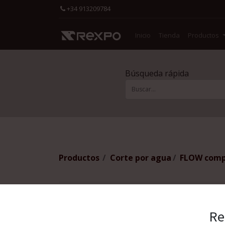
+34 913209784
Inicio
Tienda
Productos
Búsqueda rápida
Productos
Corte por agua
FLOW compa
Re