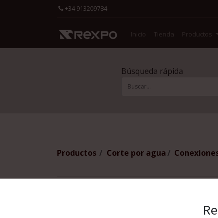
+34 913209784
Inicio
Tienda
Productos
Búsqueda rápida
Productos
Corte por agua
Conexiones
Re