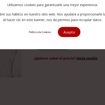
Output
Utilizamos cookies para garantizarle una mejor experiencia.
e sus hábitos en nuestro sitio web. Nos ayudará a proporcionarle la 
1-12197-3
Al hacer clic en este banner, nos da permiso para recopilar datos.
Acepto
Política de Cookies
Solicitar presupuesto
¿Quieres saber el precio?
inicia sesión