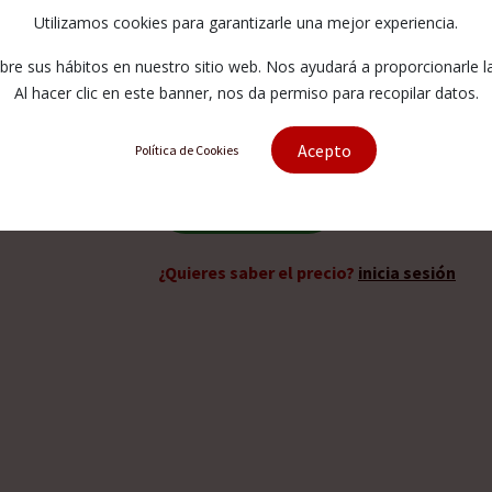
D2,5CC special for
Utilizamos cookies para garantizarle una mejor experiencia.
e sus hábitos en nuestro sitio web. Nos ayudará a proporcionarle la 
103012K
Al hacer clic en este banner, nos da permiso para recopilar datos.
Acepto
Política de Cookies
Solicitar presupuesto
¿Quieres saber el precio?
inicia sesión