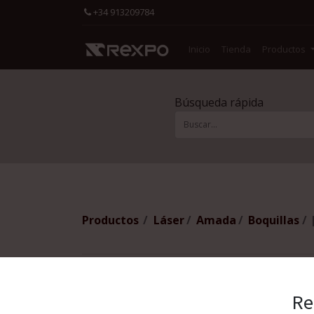
+34 913209784
Inicio
Tienda
Productos
Búsqueda rápida
Productos
Láser
Amada
Boquillas
Re