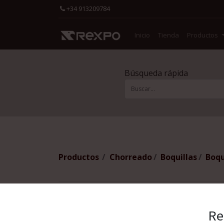
+34 913209784
Inicio
Tienda
Productos
Búsqueda rápida
Productos
Chorreado
Boquillas
Boqu
Re