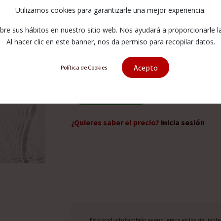
XHBBA-4/50
Utilizamos cookies para garantizarle una mejor experiencia.
e sus hábitos en nuestro sitio web. Nos ayudará a proporcionarle la 
15470
Al hacer clic en este banner, nos da permiso para recopilar datos.
Acepto
Política de Cookies
Solicitar presupuesto
¿Quieres saber el precio?
inicia sesión
Este producto también se encuentra en las siguiente