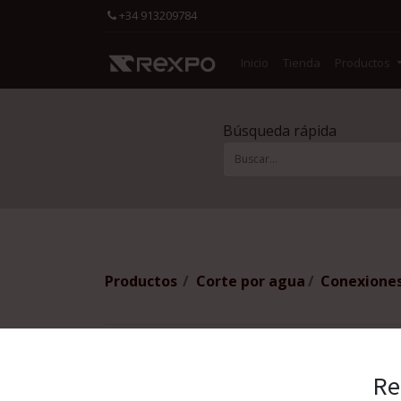
+34 913209784
Inicio
Tienda
Productos
Búsqueda rápida
Productos
Corte por agua
Conexiones
Re