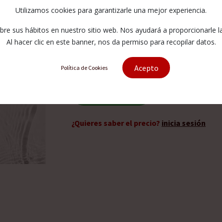
Cuerpo
Utilizamos cookies para garantizarle una mejor experiencia.
e sus hábitos en nuestro sitio web. Nos ayudará a proporcionarle la 
2030-6453-YB
Al hacer clic en este banner, nos da permiso para recopilar datos.
Acepto
Política de Cookies
Solicitar presupuesto
¿Quieres saber el precio?
inicia sesión