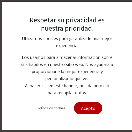
Respetar su privacidad es
nuestra prioridad.
Utilizamos cookies para garantizarle una mejor
experiencia.
Los usamos para almacenar información sobre
sus hábitos en nuestro sitio web. Nos ayudará a
proporcionarle la mejor experiencia y
personalizar lo que ve.
Al hacer clic en este banner, nos da permiso
para recopilar datos.
Acepto
Política de Cookies
[500-20-0111] Asiento de válvula de
retención