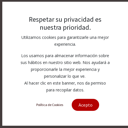
Respetar su privacidad es
nuestra prioridad.
Utilizamos cookies para garantizarle una mejor
experiencia.
Los usamos para almacenar información sobre
sus hábitos en nuestro sitio web. Nos ayudará a
proporcionarle la mejor experiencia y
personalizar lo que ve.
Al hacer clic en este banner, nos da permiso
para recopilar datos.
Acepto
Política de Cookies
[7134162-3.8] Amada® Double
Nozzle Ø D3.8 CP