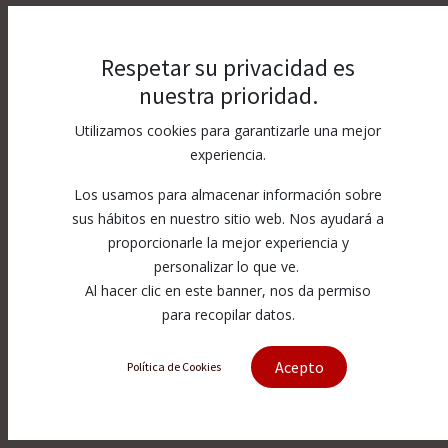
Respetar su privacidad es
nuestra prioridad.
Utilizamos cookies para garantizarle una mejor
experiencia.
Los usamos para almacenar información sobre
sus hábitos en nuestro sitio web. Nos ayudará a
proporcionarle la mejor experiencia y
personalizar lo que ve.
Al hacer clic en este banner, nos da permiso
para recopilar datos.
Acepto
Política de Cookies
[71712336] AM-Nozzle double
WACS, D4.0 mm CP