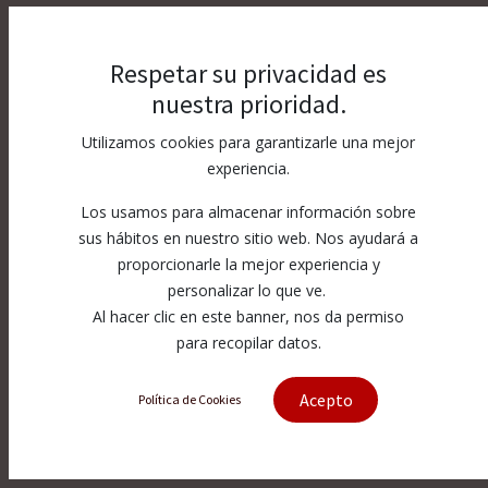
Respetar su privacidad es
nuestra prioridad.
Utilizamos cookies para garantizarle una mejor
experiencia.
Los usamos para almacenar información sobre
sus hábitos en nuestro sitio web. Nos ayudará a
proporcionarle la mejor experiencia y
personalizar lo que ve.
Al hacer clic en este banner, nos da permiso
para recopilar datos.
Acepto
Política de Cookies
[71712350] Amada plug with inner
71712350