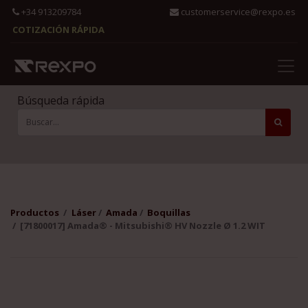
+34 913209784
customerservice@rexpo.es
COTIZACIÓN RÁPIDA
Búsqueda rápida
Productos
Láser
Amada
Boquillas
[71800017] Amada® - Mitsubishi® HV Nozzle Ø 1.2 WIT