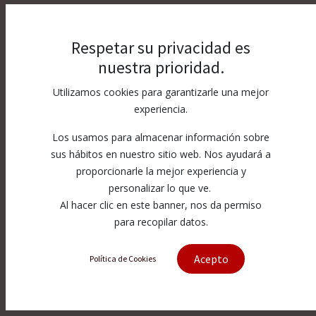
Respetar su privacidad es
nuestra prioridad.
Utilizamos cookies para garantizarle una mejor
experiencia.
Los usamos para almacenar información sobre
sus hábitos en nuestro sitio web. Nos ayudará a
proporcionarle la mejor experiencia y
personalizar lo que ve.
Al hacer clic en este banner, nos da permiso
para recopilar datos.
Acepto
Política de Cookies
[71800017] Amada® - Mitsubishi®
HV Nozzle Ø 1.2 WIT