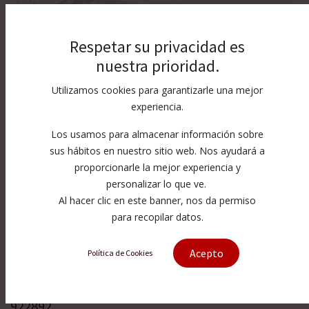
Respetar su privacidad es
nuestra prioridad.
Utilizamos cookies para garantizarle una mejor
experiencia.
Los usamos para almacenar información sobre
sus hábitos en nuestro sitio web. Nos ayudará a
proporcionarle la mejor experiencia y
personalizar lo que ve.
Al hacer clic en este banner, nos da permiso
para recopilar datos.
[922892] Analógico messtaster
Acepto
Política de Cookies
ax/1/sh t
922892