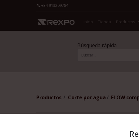
+34 913209784
Inicio
Tienda
Productos
Búsqueda rápida
Productos
Corte por agua
FLOW compa
Re