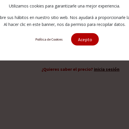
Utilizamos cookies para garantizarle una mejor experiencia.
A-0274-6
e sus hábitos en nuestro sitio web. Nos ayudará a proporcionarle la 
Alternativos:
FWA-0274-6
Al hacer clic en este banner, nos da permiso para recopilar datos.
Acepto
Política de Cookies
Solicitar presupuesto
¿Quieres saber el precio?
inicia sesión