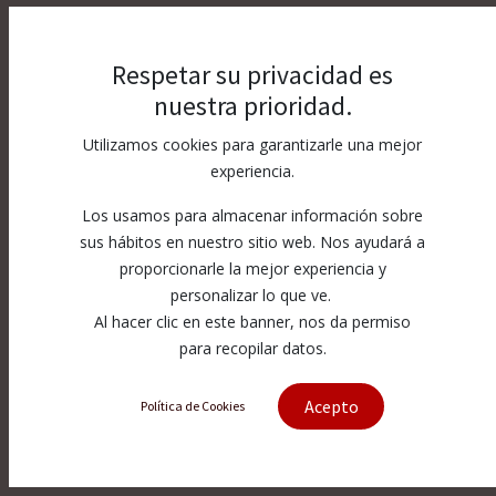
Respetar su privacidad es
nuestra prioridad.
Utilizamos cookies para garantizarle una mejor
experiencia.
Los usamos para almacenar información sobre
sus hábitos en nuestro sitio web. Nos ayudará a
proporcionarle la mejor experiencia y
personalizar lo que ve.
Al hacer clic en este banner, nos da permiso
para recopilar datos.
Acepto
Política de Cookies
[A-2236] 2-Piece Coupling With
Keyway