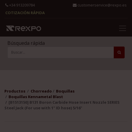
+34 913209784
customerservice@rexpo.es
COTIZACIÓN RÁPIDA
Búsqueda rápida
Productos
Chorreado
Boquillas
Boquillas Kennametal Blast
[B1513150] B131 Boron Carbide Hose Insert Nozzle SERIES
Steel Jack (For use with 1" ID hose) 5/16"