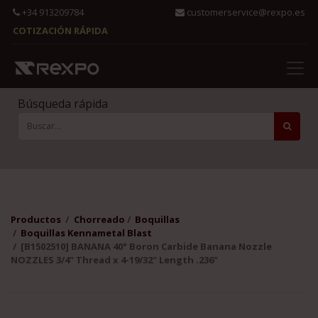
+34 913209784
customerservice@rexpo.es
COTIZACIÓN RÁPIDA
Búsqueda rápida
Productos
Chorreado
Boquillas
Boquillas Kennametal Blast
[B1502510] BANANA 40° Boron Carbide Banana Nozzle
NOZZLES 3/4" Thread x 4-19/32" Length .236"