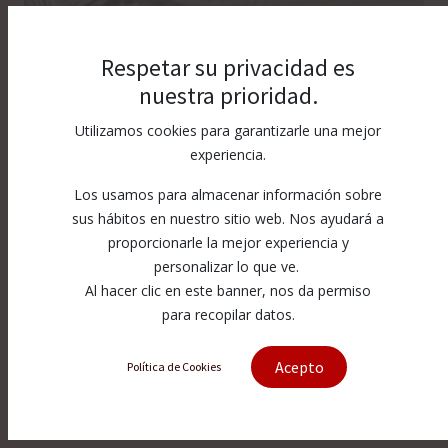
Respetar su privacidad es
nuestra prioridad.
Utilizamos cookies para garantizarle una mejor
experiencia.
Los usamos para almacenar información sobre
sus hábitos en nuestro sitio web. Nos ayudará a
proporcionarle la mejor experiencia y
personalizar lo que ve.
Al hacer clic en este banner, nos da permiso
para recopilar datos.
[1-14591] Backup Ring Swivel
Acepto
Política de Cookies
1-14591