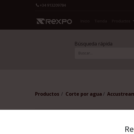
+34 913209784
Inicio
Tienda
Productos
Búsqueda rápida
Productos
Corte por agua
Accustream
Re