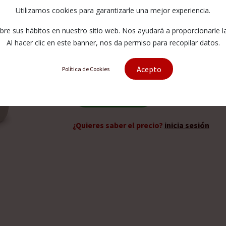
3-Series
Utilizamos cookies para garantizarle una mejor experiencia.
e sus hábitos en nuestro sitio web. Nos ayudará a proporcionarle la 
1-18577
Al hacer clic en este banner, nos da permiso para recopilar datos.
Acepto
Política de Cookies
Solicitar presupuesto
¿Quieres saber el precio?
inicia sesión