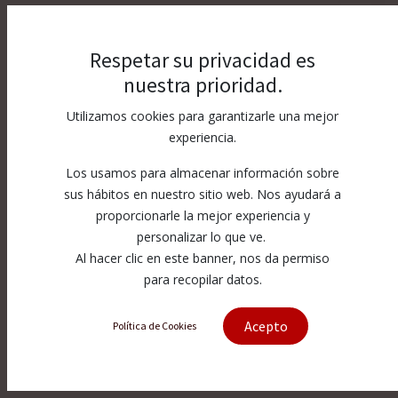
Respetar su privacidad es
nuestra prioridad.
Utilizamos cookies para garantizarle una mejor
experiencia.
Los usamos para almacenar información sobre
sus hábitos en nuestro sitio web. Nos ayudará a
proporcionarle la mejor experiencia y
personalizar lo que ve.
Al hacer clic en este banner, nos da permiso
para recopilar datos.
Acepto
Política de Cookies
[317917] Assy: Pressure Manifold
With Port Adaper