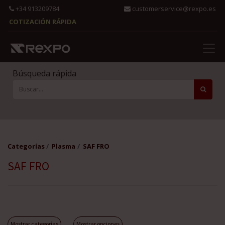
+34 913209784
customerservice@rexpo.es
COTIZACIÓN RÁPIDA
Búsqueda rápida
Categorías
Plasma
SAF FRO
SAF FRO
Mostrar categorías
Mostrar opciones